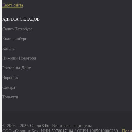
Карта сайта
АДРЕСА СКЛАДОВ
Санкт-Петербург
Екатеринбург
Казань
Нижний Новогрод
Ростов-на-Дону
Воронеж
Самара
Тольятти
© 2003 - 2026 Сарди&Ко. Все права защищены
ООО «Сарди и Ко», ИНН 5078017104 / ОГРН 1085010000239 ·
Поли