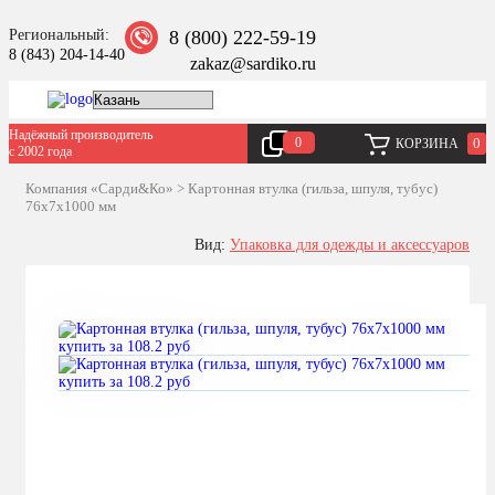
Региональный:
8 (800) 222-59-19
8 (843) 204-14-40
zakaz@sardiko.ru
Надёжный производитель
0
0
КОРЗИНА
с 2002 года
Компания «Сарди&Ко»
>
Картонная втулка (гильза, шпуля, тубус)
76х7х1000 мм
Вид:
Упаковка для одежды и аксессуаров